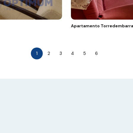
Apartamento Torredembarr
1
2
3
4
5
6