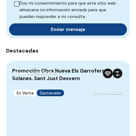
Doy mi consentimiento para que este sitio web
almacene mi información enviada para que
puedan responder a mi consulta.
Destacadas
Promoción Obra Nueva Els Garrofers –
O
1.225.000€
Desde
Solanes. Sant Just Desvern
S
En Venta
Destacado
Construir 2026
C