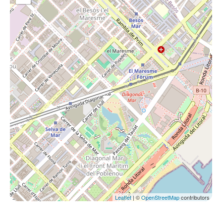
Leaflet
| ©
OpenStreetMap
contributors