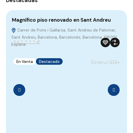
Destacadas
Magnífico piso renovado en Sant Andreu
V
Carrer de Pons i Gallarza, Sant Andreu de Palomar,
Sant Andreu, Barcelona, Barcelonés, Barcelona, 08001,
B
390.000€
España
E
En Venta
Destacado
Construir 2024