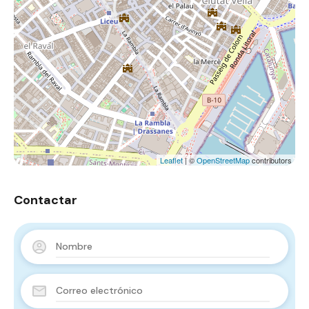
Leaflet
| ©
OpenStreetMap
contributors
Contactar