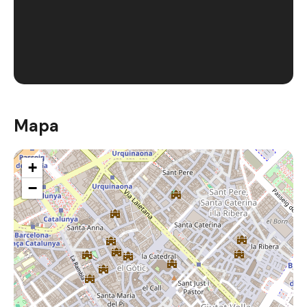
Mapa
+
−