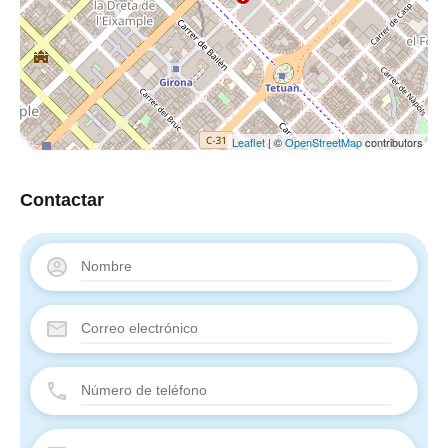
Leaflet
| ©
OpenStreetMap
contributors
Contactar