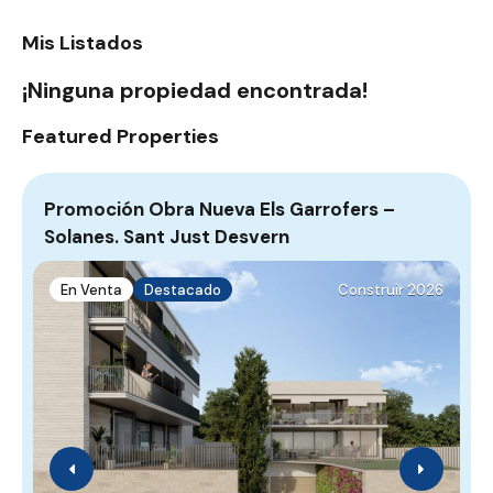
Mis Listados
¡Ninguna propiedad encontrada!
Featured Properties
Promoción Obra Nueva Els Garrofers –
P
Solanes. Sant Just Desvern
B
En Venta
Destacado
Construir 2026
B